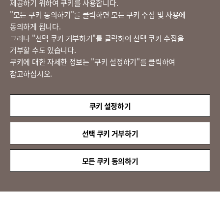
제공하기 위하여 쿠키를 사용합니다.
고객의 소리
​"모든 쿠키 동의하기"를 클릭하면 모든 쿠키 수집 및 사용에
동의하게 됩니다.
그러나 "선택 쿠키 거부하기"를 클릭하여 선택 쿠키 수집을
정도경영 신문고
거부할 수도 있습니다.
쿠키에 대한 자세한 정보는 "쿠키 설정하기"를 클릭하여
참고하십시오.
LX 판토스
(주)LX판토스 사업자등록번호 : 116-81-31734
쿠키 설정하기
대표자 : 이용호
서울시 종로구 새문안로 58
대표전화 :
02-3771-2114
선택 쿠키 거부하기
해외직구 문의 : 02-3771-2013 / 2014
© LX Pantos Co., Ltd. All rights reserved.
모든 쿠키 동의하기
QUICK
MENU