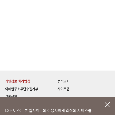
개인정보 처리방침
법적고지
이메일주소무단수집거부
사이트맵
쿠키설정
LG 베스트 케어 이전설치
LX판토스는 본 웹사이트의 이용자에게 최적의 서비스를