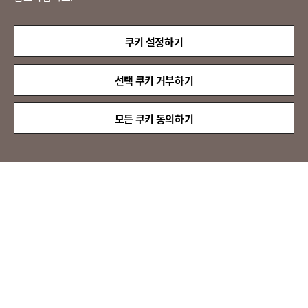
LX 판토스
(주)LX판토스 사업자등록번호 : 116-81-31734
쿠키 설정하기
대표자 : 이용호
서울시 종로구 새문안로 58
대표전화 :
02-3771-2114
선택 쿠키 거부하기
해외직구 문의 : 02-3771-2013 / 2014
© LX Pantos Co., Ltd. All rights reserved.
모든 쿠키 동의하기
QUICK
MENU
[인증명] 정보보호 관리체계 인증(ISMS)
[인증 범위] 특송서비스
[유효 기간] 2024.11.20 ~ 2027.11.19
[인증명] 정보보호 및 개인정보보호 관리체계 인증(ISMS-P)
[인증 범위] 이전설치서비스
[유효 기간] 2024.11.20 ~ 2027.11.19
ISO/IEC 27001 인증 획득
정보보안경영시스템 국제 표준