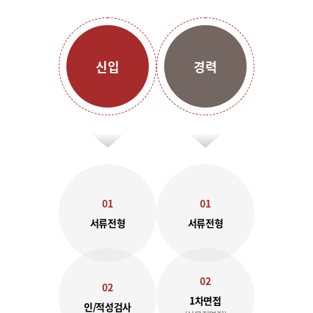
신입
경력
01
01
서류전형
서류전형
02
02
1차면접
인/적성검사