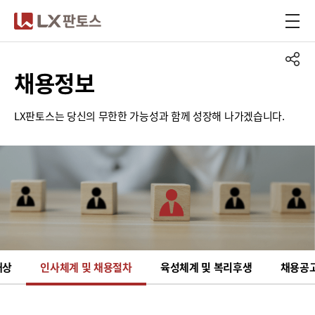
LX판토스
채용정보
LX판토스는 당신의 무한한 가능성과 함께 성장해 나가겠습니다.
재상
인사체계 및 채용절차
육성체계 및 복리후생
채용공