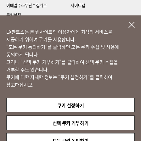
이메일주소무단수집거부
사이트맵
쿠키설정
LG 베스트 케어 이전설치
LX판토스는 본 웹사이트의 이용자에게 최적의 서비스를
제공하기 위하여 쿠키를 사용합니다.
고객의 소리
​"모든 쿠키 동의하기"를 클릭하면 모든 쿠키 수집 및 사용에
동의하게 됩니다.
그러나 "선택 쿠키 거부하기"를 클릭하여 선택 쿠키 수집을
정도경영 신문고
거부할 수도 있습니다.
쿠키에 대한 자세한 정보는 "쿠키 설정하기"를 클릭하여
참고하십시오.
LX 판토스
(주)LX판토스 사업자등록번호 : 116-81-31734
쿠키 설정하기
대표자 : 이용호
서울시 종로구 새문안로 58
대표전화 :
02-3771-2114
선택 쿠키 거부하기
해외직구 문의 : 02-3771-2013 / 2014
© LX Pantos Co., Ltd. All rights reserved.
모든 쿠키 동의하기