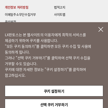
개인정보 처리방침
법적고지
이메일주소무단수집거부
사이트맵
쿠키설정
LG 베스트 케어 이전설치
LX판토스는 본 웹사이트의 이용자에게 최적의 서비스를
제공하기 위하여 쿠키를 사용합니다.
고객의 소리
​"모든 쿠키 동의하기"를 클릭하면 모든 쿠키 수집 및 사용에
동의하게 됩니다.
그러나 "선택 쿠키 거부하기"를 클릭하여 선택 쿠키 수집을
정도경영 신문고
거부할 수도 있습니다.
쿠키에 대한 자세한 정보는 "쿠키 설정하기"를 클릭하여
참고하십시오.
LX 판토스
(주)LX판토스 사업자등록번호 : 116-81-31734
쿠키 설정하기
대표자 : 이용호
서울시 종로구 새문안로 58
대표전화 :
02-3771-2114
선택 쿠키 거부하기
해외직구 문의 : 02-3771-2013 / 2014