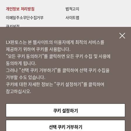
개인정보 처리방침
법적고지
이메일주소무단수집거부
사이트맵
쿠키설정
LG 베스트 케어 이전설치
LX판토스는 본 웹사이트의 이용자에게 최적의 서비스를
제공하기 위하여 쿠키를 사용합니다.
고객의 소리
​"모든 쿠키 동의하기"를 클릭하면 모든 쿠키 수집 및 사용에
동의하게 됩니다.
그러나 "선택 쿠키 거부하기"를 클릭하여 선택 쿠키 수집을
정도경영 신문고
거부할 수도 있습니다.
쿠키에 대한 자세한 정보는 "쿠키 설정하기"를 클릭하여
참고하십시오.
LX 판토스
(주)LX판토스 사업자등록번호 : 116-81-31734
쿠키 설정하기
대표자 : 이용호
서울시 종로구 새문안로 58
대표전화 :
02-3771-2114
선택 쿠키 거부하기
해외직구 문의 : 02-3771-2013 / 2014