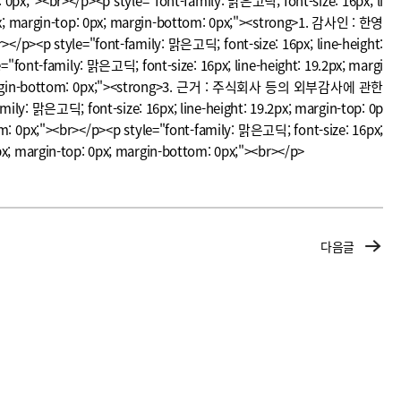
: 0px;"><br></p><p style="font-family: 맑은고딕; font-size: 16px; li
.2px; margin-top: 0px; margin-bottom: 0px;"><strong>1. 감사인 : 한영
</p><p style="font-family: 맑은고딕; font-size: 16px; line-height:
ont-family: 맑은고딕; font-size: 16px; line-height: 19.2px; margi
 0px; margin-bottom: 0px;"><strong>3. 근거 : 주식회사 등의 외부감사에 관한
 font-size: 16px; line-height: 19.2px; margin-top: 0p
om: 0px;"><br></p><p style="font-family: 맑은고딕; font-size: 16px;
2px; margin-top: 0px; margin-bottom: 0px;"><br></p>
다음글