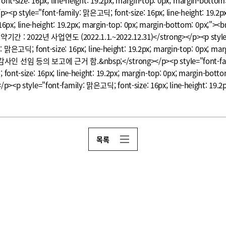
ont-size: 16px; line-height: 19.2px; margin-top: 0px; margin-bottom
/p><p style="font-family: 맑은고딕; font-size: 16px; line-height: 19
; line-height: 19.2px; margin-top: 0px; margin-bottom: 0px;"><br>
약기간 : 2022년 사업연도 (2022.1.1.~2022.12.31)</strong></p><p style="f
mily: 맑은고딕; font-size: 16px; line-height: 19.2px; margin-top:
고에 근거 함.&nbsp;</strong></p><p style="font-family: 맑은고딕;
ont-size: 16px; line-height: 19.2px; margin-top: 0px; margin-bott
</p><p style="font-family: 맑은고딕; font-size: 16px; line-height: 19.
목록