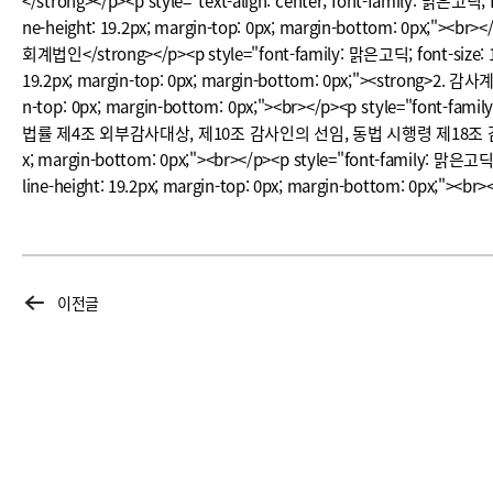
</strong></p><p style="text-align: center; font-family: 맑은고딕; f
ne-height: 19.2px; margin-top: 0px; margin-bottom: 0px;"><br><
회계법인</strong></p><p style="font-family: 맑은고딕; font-size: 16px
19.2px; margin-top: 0px; margin-bottom: 0px;"><strong>2. 감사계
n-top: 0px; margin-bottom: 0px;"><br></p><p style="font-fa
법률 제4조 외부감사대상, 제10조 감사인의 선임, 동법 시행령 제18조 감사인 선임 등의 보
x; margin-bottom: 0px;"><br></p><p style="font-family: 맑은고딕; f
line-height: 19.2px; margin-top: 0px; margin-bottom: 0px;"><br>
이전글