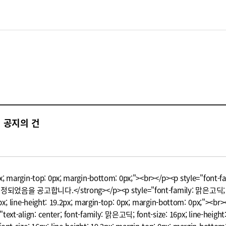
 공지의 건
px; margin-top: 0px; margin-bottom: 0px;"><br></p><p style="font-fa
공고합니다.</strong></p><p style="font-family: 맑은고딕; font-size:
; line-height: 19.2px; margin-top: 0px; margin-bottom: 0px;"><br><
text-align: center; font-family: 맑은고딕; font-size: 16px; line-heigh